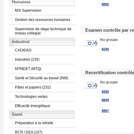
Humaines
8850
M3i Supervision
Gestion des ressources humaines
Supervision de stage technique de
Examen contrôle par re
niveau collegial
No groupe
Industriel
8245
CAO/DAO
Industriel (235)
MTMDET (MTQ)
Recertification contrôl
Santé et Sécurité au travail (999)
No groupe
Pâtes et papiers (232)
8260
Technologies vertes
8849
Efficacité énergétique
8857
Santé
Préparation à la retraite
RCR / DEA (107)