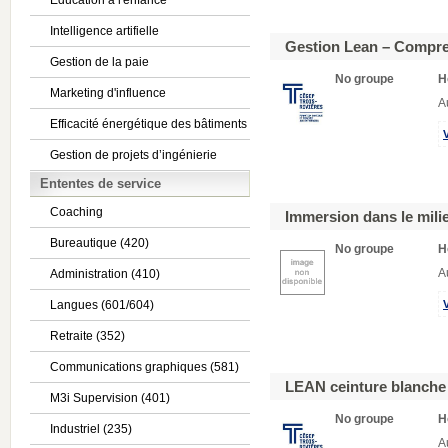
Éducation à l'enfance
Intelligence artifielle
Gestion Lean – Compren
Gestion de la paie
No groupe
H
Marketing d'influence
A
Efficacité énergétique des bâtiments
Gestion de projets d’ingénierie
Ententes de service
Coaching
Immersion dans le milieu
Bureautique (420)
No groupe
H
Administration (410)
A
Langues (601/604)
Retraite (352)
Communications graphiques (581)
LEAN ceinture blanch
M3i Supervision (401)
No groupe
H
Industriel (235)
A